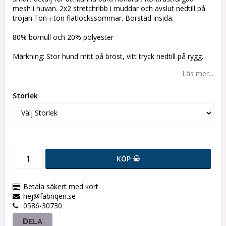
mesh i huvan. 2x2 stretchribb i muddar och avslut nedtill på
tröjan.Ton-i-ton flatlockssömmar. Borstad insida.
80% bomull och 20% polyester
Märkning: Stor hund mitt på bröst, vitt tryck nedtill på rygg.
Läs mer...
Storlek
KÖP
Betala säkert med kort
hej@fabriqen.se
0586-30730
DELA