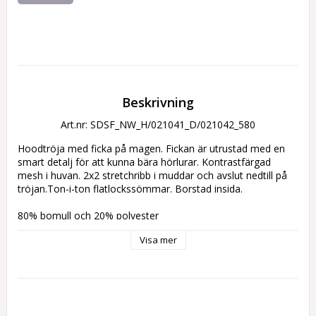
Beskrivning
Art.nr: SDSF_NW_H/021041_D/021042_580
Hoodtröja med ficka på magen. Fickan är utrustad med en 
smart detalj för att kunna bära hörlurar. Kontrastfärgad 
mesh i huvan. 2x2 stretchribb i muddar och avslut nedtill på 
tröjan.Ton-i-ton flatlockssömmar. Borstad insida.
80% bomull och 20% polyester
Visa mer
Märkning: Stor hund mitt på bröst, vitt tryck nedtill på rygg.