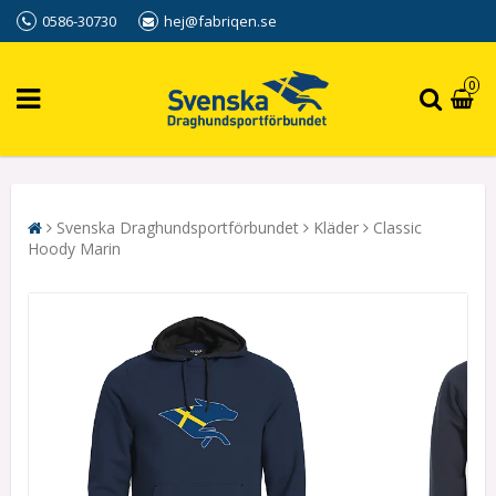
0586-30730
hej@fabriqen.se
0
Svenska Draghundsportförbundet
Kläder
Classic
Hoody Marin