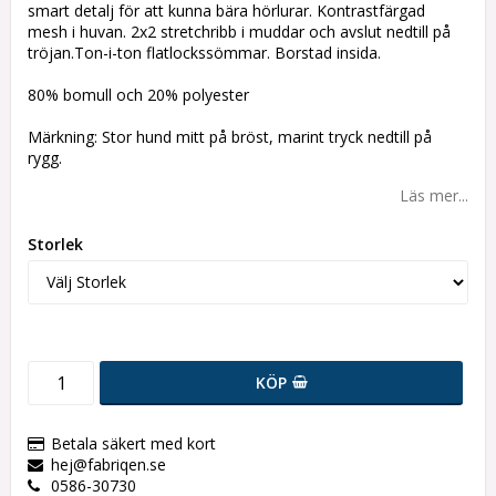
smart detalj för att kunna bära hörlurar. Kontrastfärgad
mesh i huvan. 2x2 stretchribb i muddar och avslut nedtill på
tröjan.Ton-i-ton flatlockssömmar. Borstad insida.
80% bomull och 20% polyester
Märkning: Stor hund mitt på bröst, marint tryck nedtill på
rygg.
Läs mer...
Storlek
KÖP
Betala säkert med kort
hej@fabriqen.se
0586-30730