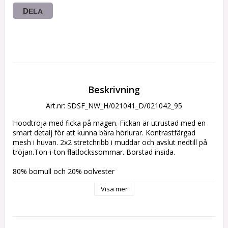
DELA
Beskrivning
Art.nr: SDSF_NW_H/021041_D/021042_95
Hoodtröja med ficka på magen. Fickan är utrustad med en 
smart detalj för att kunna bära hörlurar. Kontrastfärgad 
mesh i huvan. 2x2 stretchribb i muddar och avslut nedtill på 
tröjan.Ton-i-ton flatlockssömmar. Borstad insida.
80% bomull och 20% polyester
Visa mer
Märkning: Stor hund logo mitt på bröst, marint tryck nedtill på 
rygg.