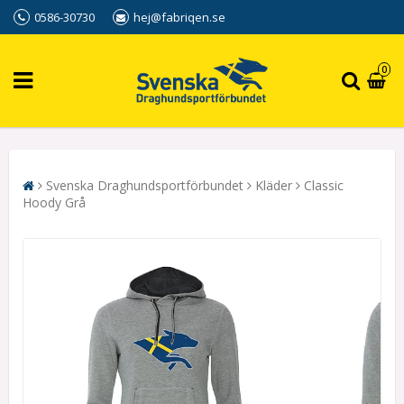
0586-30730
hej@fabriqen.se
0
Svenska Draghundsportförbundet
Kläder
Classic
Hoody Grå