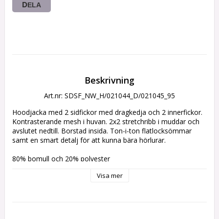
DELA
Beskrivning
Art.nr: SDSF_NW_H/021044_D/021045_95
Hoodjacka med 2 sidfickor med dragkedja och 2 innerfickor. 
Kontrasterande mesh i huvan. 2x2 stretchribb i muddar och 
avslutet nedtill. Borstad insida. Ton-i-ton flatlocksömmar 
samt en smart detalj för att kunna bära hörlurar.
80% bomull och 20% polyester
Visa mer
Märkning: Liten logo med slogan vänster bröst, vitt tryck 
nedtill på rygg.