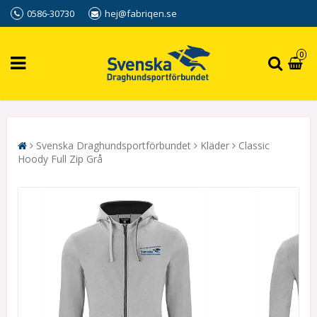
0586-30730
hej@fabriqen.se
0
Svenska Draghundsportförbundet
Kläder
Classic
Hoody Full Zip Grå