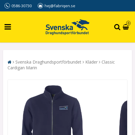
0586-30730
hej@fabriqen.se
0
Svenska Draghundsportförbundet
Kläder
Classic
Cardigan Marin