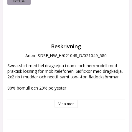
DELA
Beskrivning
Art.nr: SDSF_NW_H/021048_D/021049_580
Sweatshirt med hel dragkejda i dam- och herrmodell med 
praktisk lösning för mobiltelefonen. Sidfickor med dragkedja, 
2x2 rib i muddar och nedtill samt ton-i-ton flatlocksömmar.
80% bomull och 20% polyester
Märkning: Liten logo med slogan vänster bröst, vitt tryck 
Visa mer
nedtill på rygg.