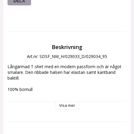
DELA
Beskrivning
Art.nr: SDSF_NW_H/029033_D/029034_95
Långärmad T-shirt med en modern passform och är något 
smalare. Den ribbade halsen har elastan samt kantband 
baktill.
100% bomull
Märkning: Tryckt logo och slogan över bröstet, vit text längs 
Visa mer
med vänster ärm.