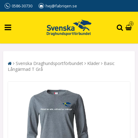
0586-30730
hej@fabriqen.se
0
Svenska Draghundsportförbundet
Kläder
Basic
Långärmad T Grå